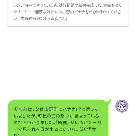
レンジ精神でやっています。試行錯誤の結果完成した、糖度も高く
クリーミーで濃厚な味わいの広野のバナナをぜひ味わってくださ
い！[広野町振興公社・幸森さん]
参加前は、なぜ広野町でバナナ！？と思って
いましたが、町民の方の想いが詰まっている
のだとわかりました。「綺麗」がいつかスーパ
ーで見られる日が来るといいな。（30代女
性）