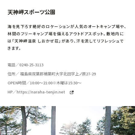
天神岬スポーツ公園
海を見下ろす絶好のロケーションが人気のオートキャンプ場や、
林間のフリーキャンプ場を備えるアウトドアスポット。敷地内に
は「天神岬温泉 しおかぜ荘」があり、汗を流してリフレッシュで
きます。
電話／0240-25-3113
住所／ 福島県双葉郡楢葉町大字北田字上ノ原27-29
OPEN時間／10:00〜21:00※木曜は15:30〜
HP／https://naraha-tenjin.net