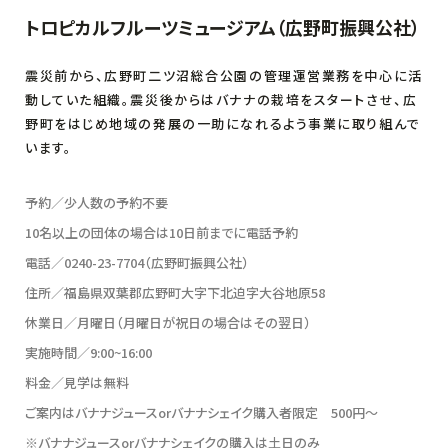
トロピカルフルーツミュージアム（広野町振興公社）
震災前から、広野町二ツ沼総合公園の管理運営業務を中心に活
動していた組織。震災後からはバナナの栽培をスタートさせ、広
野町をはじめ地域の発展の一助になれるよう事業に取り組んで
います。
予約／少人数の予約不要
10名以上の団体の場合は10日前までに電話予約
電話／0240-23-7704（広野町振興公社）
住所／福島県双葉郡広野町大字下北迫字大谷地原58
休業日／月曜日（月曜日が祝日の場合はその翌日）
実施時間／9:00~16:00
料金／見学は無料
ご案内はバナナジュースorバナナシェイク購入者限定 500円～
※バナナジュースorバナナシェイクの購入は土日のみ