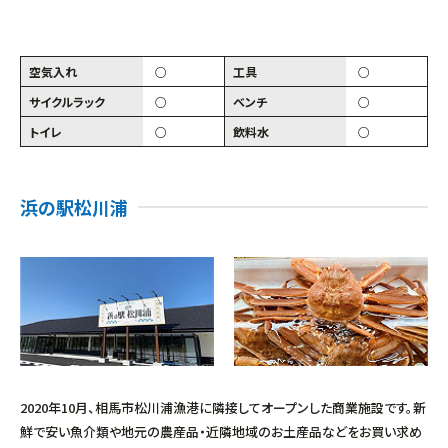
空気入れ
○
工具
○
サイクルラック
○
ベンチ
○
トイレ
○
飲料水
○
浜の駅松川浦
2020年10月、相馬市松川浦漁港に隣接してオープンした商業施設です。新
鮮で安い魚介類や地元の農産品・近隣地域のお土産品などをお買い求め