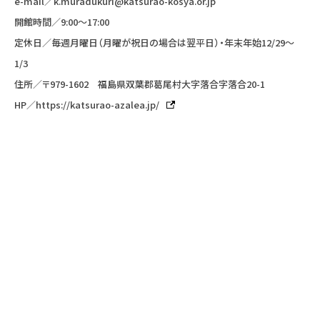
e-mail／
k.muradukuri@katsurao-kosya.or.jp
開館時間／9:00〜17:00
定休日／毎週月曜日（月曜が祝日の場合は翌平日）・年末年始12/29〜
1/3
住所／〒979-1602 福島県双葉郡葛尾村大字落合字落合20-1
HP／
https://katsurao-azalea.jp/