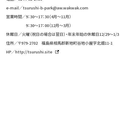
e-mail／
tsurushi-b-park@aw.wakwak.com
営業時間／9：30〜17：30（4月〜11月）
9：30〜17：00（12月〜3月）
休館日／火曜（祝日の場合は翌日）・年末年始の休館日12/29〜1/3
住所／〒979-2702 福島県相馬郡新地町谷地小屋字北畑11-1
HP／
http://tsurushi.site