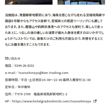
当施設は、常磐線新地駅前にあり、海風を感じながら走れる亘理相馬線や
国道６号線からもアクセス抜群で、宮城県との周遊ツーリングにも適して
おります。また、鹿狼山や釣師浜漁港へのアクセスも便利で、楽しんで走っ
たあとに、つるしの湯の優しいお湯質が疲れた身体を癒すのはいかがでし
ょうか？レストランでは、食事だけのご利用も可能なので、休憩をするとと
もにお腹を満たすこともできます。
問い合わせ
電話／
0244-26-8231
e-mail／
tsurushinoyu@ken-trading.com
営業時間／平日・土日祝日10：00〜22：00 最終入館受付21：00
定休日／年中無休
住所／〒979-2709 福島県相馬郡新地町1-2
HP／
https://www.hotelgradoshinchi.com/tsurushinoyu