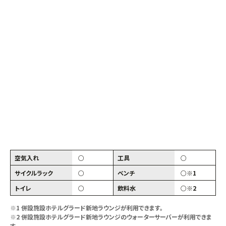
空気入れ
○
工具
○
サイクルラック
○
ベンチ
○※1
トイレ
○
飲料水
○※2
※1 併設施設ホテルグラード新地ラウンジが利用できます。
※2 併設施設ホテルグラード新地ラウンジのウォーターサーバーが利用できま
す。