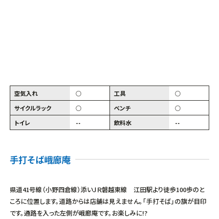
空気入れ
○
工具
○
サイクルラック
○
ベンチ
○
トイレ
--
飲料水
--
手打そば峨廊庵
県道41号線（小野四倉線）添いＪＲ磐越東線 江田駅より徒歩100歩のと
ころに位置します。道路からは店舗は見えません。「手打そば」の旗が目印
です。通路を入った左側が峨廊庵です。お楽しみに!?