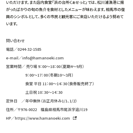
いただけます。また店内食堂「浜の台所くぁせっと」では、松川浦漁港に揚
がったばかりの旬の魚介を食材としたメニューが味わえます。相馬市の復
興のシンボルとして、多くの市民と観光客にご来店いただけるよう努めて
います。
問い合わせ
電話／
0244-32-1585
e-mail／
info@hamanoeki.com
営業時間／ 売り場 9：00～18：00（夏期4〜9月）
9：00～17：00（冬期10〜3月）
食堂 平日 11：00～14：30（食券販売終了）
土日祝 10：30～14：30
定休日 ／年中無休（お正月休み1/1、1/2）
住所／〒976-0022 福島県相馬市尾浜字追川19
HP／
https://www.hamanoeki.com