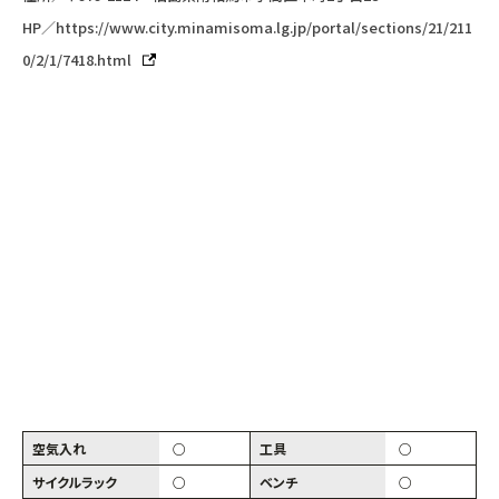
HP／
https://www.city.minamisoma.lg.jp/portal/sections/21/211
0/2/1/7418.html
空気入れ
○
工具
○
サイクルラック
○
ベンチ
○