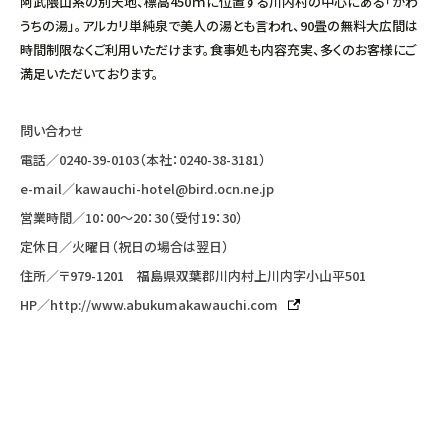
阿武隈山系の別天地、標高450ｍに位置する川内村の中心にある「かわ
うちの湯」。アルカリ単純泉で美人の湯とも言われ、90畳の無料大広間は
時間制限なくご利用いただけます。食事処も内容充実、多くのお客様にご
満足いただいております。
問い合わせ
電話／
0240-39-0103
（本社：
0240-38-3181
）
e-mail／
kawauchi-hotel@bird.ocn.ne.jp
営業時間／10：00〜20：30（受付19：30）
定休日／火曜日（祝日の場合は翌日）
住所／〒979-1201 福島県双葉郡川内村上川内字小山平501
HP／
http://www.abukumakawauchi.com