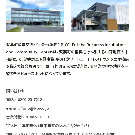
双葉町産業交流センター(英称F-BICC：Futaba Business Incubation
and Community Center)は、双葉町の復興をけん引する中野地区の中
核施設で、貸会議室や貸事務所のほかフードコート・レストランや土産物店
を備えた複合施設です。屋上(約21m)の展望台は、太平洋や中野地区を一
望できるビュースポットになっています。
問い合わせ
電話／
0240-23-7212
e-mail／
info@f-bicc.jp
営業時間／9：00〜18：00
定休日／年中無休（年末年始の休み 12/29〜1/3）
住所／〒979-1401 福島県双葉郡双葉町大字中野字高田1番地1