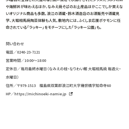
や海鮮丼が味わえるほか、なみえ焼そばのお土産品ほかここでしか買えな
いオリジナル商品も多数。浪江の酒蔵・鈴木酒造店のお酒販売や酒蔵見
学、大堀相馬焼陶芸体験も人気。敷地内には、ふくしま応援ポケモンに任
命されている「ラッキー」をモチーフにした「ラッキー公園」も。
問い合わせ
電話／
0240-23-7121
営業時間／10:00〜18:00
定休日／毎月最終水曜日（なみえの枝・なりわい館 大堀相馬焼 毎週火・
水曜日）
住所／〒979-1513 福島県双葉郡浪江町大字幾世橋字知命寺60
HP／
https://michinoeki-namie.jp