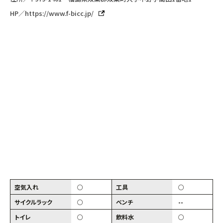
HP／
https://www.f-bicc.jp/
空気入れ
○
工具
○
サイクルラック
○
ベンチ
--
トイレ
○
飲料水
○