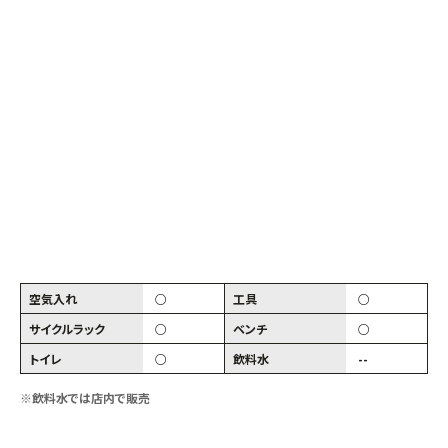
空気入れ
○
工具
○
サイクルラック
○
ベンチ
○
トイレ
○
飲料水
--
※飲料水では店内で販売