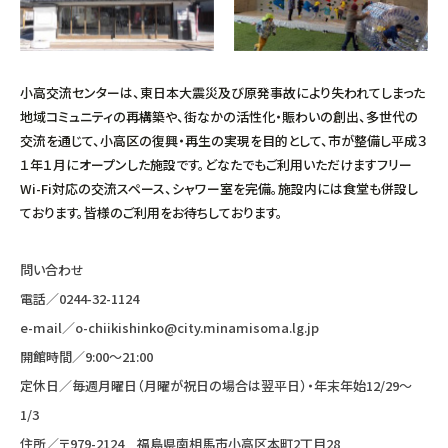
小高交流センターは、東日本大震災及び原発事故により失われてしまった
地域コミュニティの再構築や、街なかの活性化・賑わいの創出、多世代の
交流を通じて、小高区の復興・再生の実現を目的として、市が整備し平成３
１年１月にオープンした施設です。どなたでもご利用いただけますフリー
Wi-Fi対応の交流スペース、シャワー室を完備。施設内には食堂も併設し
ております。皆様のご利用をお待ちしております。
問い合わせ
電話／
0244-32-1124
e-mail／
o-chiikishinko@city.minamisoma.lg.jp
開館時間／9:00〜21:00
定休日／毎週月曜日（月曜が祝日の場合は翌平日）・年末年始12/29〜
1/3
住所／〒979-2124 福島県南相馬市小高区本町2丁目28