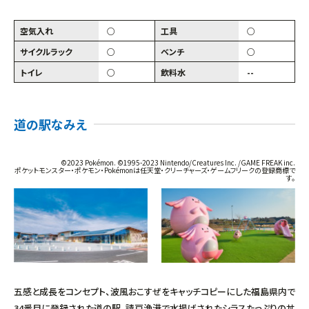
空気入れ
○
工具
○
サイクルラック
○
ベンチ
○
トイレ
○
飲料水
--
道の駅なみえ
©2023 Pokémon. ©1995-2023 Nintendo/Creatures Inc. /GAME FREAK inc.
ポケットモンスター・ポケモン・Pokémonは任天堂・クリーチャーズ・ゲームフリークの登録商標で
す。
五感と成長をコンセプト、波風おこすぜをキャッチコピーにした福島県内で
34番目に登録された道の駅。請戸漁港で水揚げされたシラスたっぷりの丼